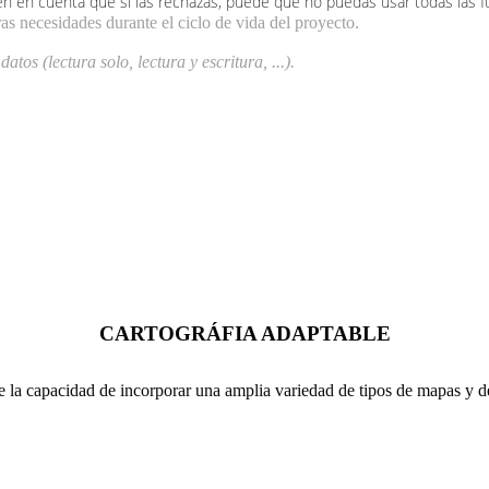
Ten en cuenta que si las rechazas, puede que no puedas usar todas las fu
as necesidades durante el ciclo de vida del proyecto.
atos (lectura solo, lectura y escritura, ...).
CARTOGRÁFIA ADAPTABLE
 la capacidad de incorporar una amplia variedad de tipos de mapas y d