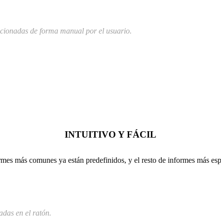
ccionadas de forma manual por el usuario.
INTUITIVO Y FÁCIL
mes más comunes ya están predefinidos, y el resto de informes más espe
das en el ratón.